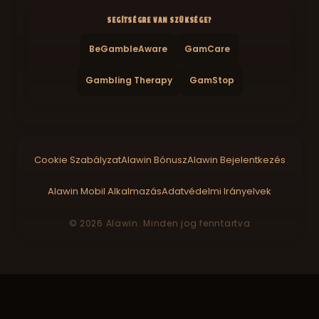
SEGÍTSÉGRE VAN SZÜKSÉGE?
BeGambleAware
GamCare
Gambling Therapy
GamStop
Cookie Szabályzat
Alawin Bónusz
Alawin Bejelentkezés
Alawin Mobil Alkalmazás
Adatvédelmi Irányelvek
© 2026 Alawin. Minden jog fenntartva