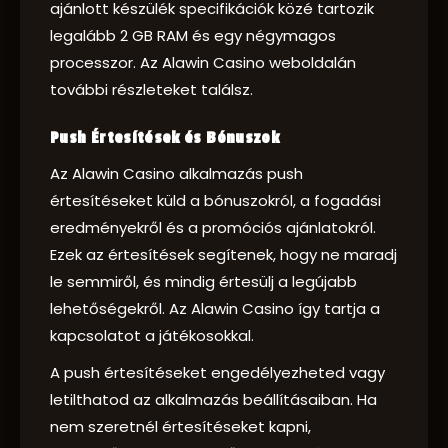
ajánlott készülék specifikációk közé tartozik
legalább 2 GB RAM és egy négymagos
processzor. Az Alawin Casino weboldalán
további részleteket találsz.
Push Értesítések és Bónuszok
Az Alawin Casino alkalmazás push
értesítéseket küld a bónuszokról, a fogadási
eredményekről és a promóciós ajánlatokról.
Ezek az értesítések segítenek, hogy ne maradj
le semmiről, és mindig értesülj a legújabb
lehetőségekről. Az Alawin Casino így tartja a
kapcsolatot a játékosokkal.
A push értesítéseket engedélyezheted vagy
letilthatod az alkalmazás beállításaiban. Ha
nem szeretnél értesítéseket kapni,