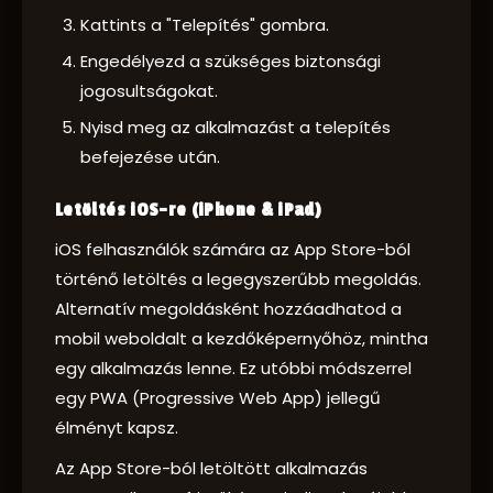
Kattints a "Telepítés" gombra.
Engedélyezd a szükséges biztonsági
jogosultságokat.
Nyisd meg az alkalmazást a telepítés
befejezése után.
Letöltés iOS-re (iPhone & iPad)
iOS felhasználók számára az App Store-ból
történő letöltés a legegyszerűbb megoldás.
Alternatív megoldásként hozzáadhatod a
mobil weboldalt a kezdőképernyőhöz, mintha
egy alkalmazás lenne. Ez utóbbi módszerrel
egy PWA (Progressive Web App) jellegű
élményt kapsz.
Az App Store-ból letöltött alkalmazás