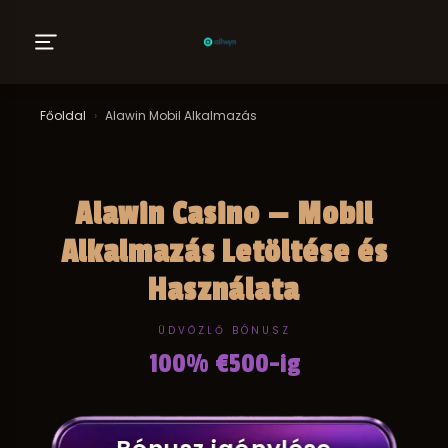
Főoldal
›
Alawin Mobil Alkalmazás
Alawin Casino — Mobil
Alkalmazás Letöltése és
Használata
ÜDVÖZLŐ BÓNUSZ
100% €500-ig