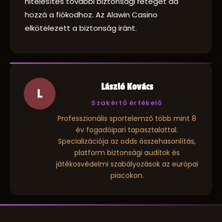
hitelesítés további biztonsági réteget ad
hozzá a fiókodhoz. Az Alawin Casino
elkötelezett a biztonság iránt.
László Kovács
L
Szakértő értékelő
Professzionális sportelemző több mint 8
év fogadóipari tapasztalattal.
Specializációja az odds összehasonlítás,
platform biztonsági auditok és
játékosvédelmi szabályozások az európai
piacokon.