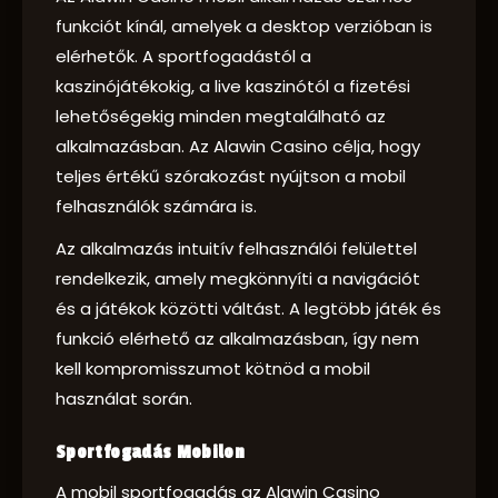
funkciót kínál, amelyek a desktop verzióban is
elérhetők. A sportfogadástól a
kaszinójátékokig, a live kaszinótól a fizetési
lehetőségekig minden megtalálható az
alkalmazásban. Az Alawin Casino célja, hogy
teljes értékű szórakozást nyújtson a mobil
felhasználók számára is.
Az alkalmazás intuitív felhasználói felülettel
rendelkezik, amely megkönnyíti a navigációt
és a játékok közötti váltást. A legtöbb játék és
funkció elérhető az alkalmazásban, így nem
kell kompromisszumot kötnöd a mobil
használat során.
Sportfogadás Mobilon
A mobil sportfogadás az Alawin Casino