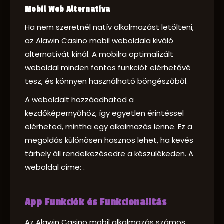
Mobil Web Alternatíva
Ha nem szeretnél natív alkalmazást letölteni,
az Alawin Casino mobil weboldala kiváló
alternatívát kínál. A mobilra optimalizált
weboldal minden fontos funkciót elérhetővé
tesz, és könnyen használható böngészőből.
A weboldalt hozzáadhatod a
kezdőképernyőhöz, így egyetlen érintéssel
elérheted, mintha egy alkalmazás lenne. Ez a
megoldás különösen hasznos lehet, ha kevés
tárhely áll rendelkezésedre a készülékeden. A
weboldal címe: .
App Funkciók és Funkcionalitás
Az Alawin Casino mobil alkalmazás számos