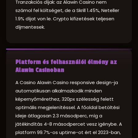
Tranzakciós díjak: az Alawin Casino nem
számol fel költséget, de a Skrill 1.45%, Neteller
1.9% díjat von le. Crypto kifizetések teljesen
díjmentesek.
Platform és felhasználói élmény az
Alawin Casinoban
A Casino Alawin Casino responsive design-ja
automatikusan alkalmazkodik minden
képernyőmérethez, 320px szélesség felett
optimális megjelenítéssel. A főoldal betöltési
ideje átlagosan 2.3 másodperc, míg a
játékindítás 4-8 másodpercet vesz igénybe. A
platform 99.7%-os uptime-ot ért el 2023-ban,