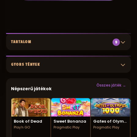
9
TARTALOM
GYORS TÉNYEK
Összes játék →
Népszerű játékok
Book of Dead
Sweet Bonanza
Gates of Olympus
Play'n GO
Pragmatic Play
Pragmatic Play
Pr