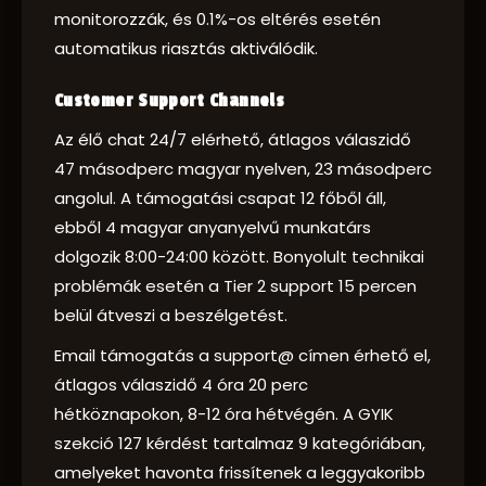
monitorozzák, és 0.1%-os eltérés esetén
automatikus riasztás aktiválódik.
Customer Support Channels
Az élő chat 24/7 elérhető, átlagos válaszidő
47 másodperc magyar nyelven, 23 másodperc
angolul. A támogatási csapat 12 főből áll,
ebből 4 magyar anyanyelvű munkatárs
dolgozik 8:00-24:00 között. Bonyolult technikai
problémák esetén a Tier 2 support 15 percen
belül átveszi a beszélgetést.
Email támogatás a support@ címen érhető el,
átlagos válaszidő 4 óra 20 perc
hétköznapokon, 8-12 óra hétvégén. A GYIK
szekció 127 kérdést tartalmaz 9 kategóriában,
amelyeket havonta frissítenek a leggyakoribb