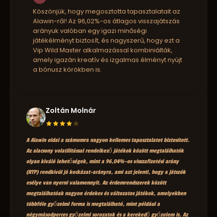
Köszönjük, hogy megosztotta tapasztalatait az
Alawin-ről! Az 96,02%-os átlagos visszajátszás
arányuk valóban egy igazi minőségi
játékélményt biztosít, és nagyszerű, hogy ezt a
Vip Wild Master alkalmazással kombiniálták,
amely igazán kreatív és izgalmas élményt nyújt
a bónusz körökben is.
Zoltán Molnár
A Alawin oldal a számomra nagyon kellemes tapasztalatot biztosított.
Az alacsony volatilitással rendelkező játékok között megtalálhatók
olyan kiváló lehetőségek, mint a 96,04%-os visszafizetési arány
(RTP) rendkívül jó kockázat-arányra, ami azt jelenti, hogy a játszók
esélye van nyerni valamennyit. Az érdemrendszerek között
megtalálhatóak nagyon érdekes és változatos játékok, amelyekben
többféle győzelmi forma is megtalálható, mint például a
négymásodperces győzelmi sorozatok és a kerekedő győzelem is. Az