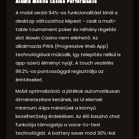
Alawin Mobile Casino Performance
A mobil verzió 94%-os funkcionalitást kínál a
desktop változathoz képest - csak a multi-
table tournament poker és néhány régebbi
slot Alawin Casino nem elérhető. Az
alkalmazás PWA (Progressive Web App)
technológiával működik, így telepítés nélkül is
app-szerű élményt nyújt. A touch vezérlés
99.2%-os pontossággal regisztrálja az
érintéseket.
Mobil optimalizáció: a játékok automatikusan
átméretezésre kerülnek, az UI elemek
minimum 44px méretűek a könnyű
kezelhetőség érdekében. Az élő kaszinó chat
funkciója támogatja a voice-to-text
technológiát. A battery saver mód 30%-kal