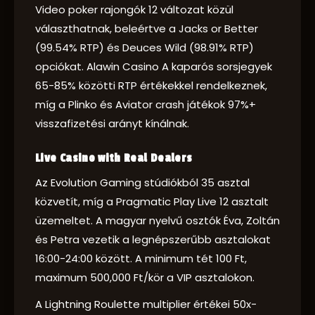
Video poker rajongók 12 változat közül
választhatnak, beleértve a Jacks or Better
(99.54% RTP) és Deuces Wild (98.91% RTP)
opciókat. Alawin Casino A kaparós sorsjegyek
65-85% közötti RTP értékekkel rendelkeznek,
míg a Plinko és Aviator crash játékok 97%+
visszafizetési arányt kínálnak.
Live Casino with Real Dealers
Az Evolution Gaming stúdiókból 35 asztal
közvetít, míg a Pragmatic Play Live 12 asztalt
üzemeltet. A magyar nyelvű osztók Éva, Zoltán
és Petra vezetik a legnépszerűbb asztalokat
16:00-24:00 között. A minimum tét 100 Ft,
maximum 500,000 Ft/kör a VIP asztalokon.
A Lightning Roulette multiplier értékei 50x-