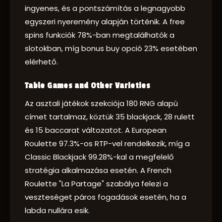
ingyenes, és a pontszámítás a legnagyobb
egyszeri nyeremény alapján történik. A free
spins funkciók 78%-ban megtalálhatók a
slotokban, míg bonus buy opció 23% esetében
elérhető.
Table Games and Other Varieties
Az asztali játékok szekciója 180 RNG alapú
címet tartalmaz, köztük 35 blackjack, 28 rulett
és 15 baccarat változatot. A European
Roulette 97.3%-os RTP-vel rendelkezik, míg a
Classic Blackjack 99.28%-kal a megfelelő
stratégia alkalmazása esetén. A French
Roulette "La Partage" szabálya felezi a
veszteséget páros fogadások esetén, ha a
labda nullára esik.