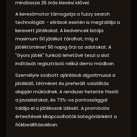
mindössze 26 órás kiesési idővel.
A keresőmotor támogatja a fuzzy search
technológiát - elírások esetén is megtalálja a
keresett játékokat. A kedvencek listája
maximum 50 játékot tárolhat, míg a
játéktörténet 90 napig őrzi az adatokat. A
"Gyors játék" funkció lehetővé teszi a slot
indítását regisztráció nélkül demo módban.
Személyre szabott ajánlások algoritmusai a
játékidő, tétméret és preferált volatilitás
alapján működnek. A rendszer hetente frissíti
a javaslatokat, és 73%-os pontossággal
találja el a játékosok ízlését. A promóciós
értesítések kikapcsolhatók kategóriánként a
fiókbeállításokban.