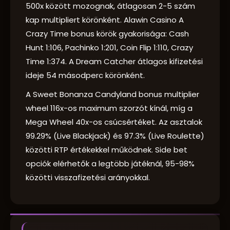
500x között mozognak, átlagosan 2-5 szám
kap multipliert körönként. Alawin Casino A
Crazy Time bonus körök gyakorisága: Cash
Hunt 1:106, Pachinko 1:201, Coin Flip 1:110, Crazy
Time 1:374. A Dream Catcher átlagos kifizetési
ideje 54 másodperc körönként.
A Sweet Bonanza Candyland bonus multiplier
wheel 116x-os maximum szorzót kínál, míg a
Mega Wheel 40x-os csúcsértéket. Az asztalok
99.29% (Live Blackjack) és 97.3% (Live Roulette)
közötti RTP értékekkel működnek. Side bet
opciók elérhetők a legtöbb játéknál, 95-98%
közötti visszafizetési arányokkal.