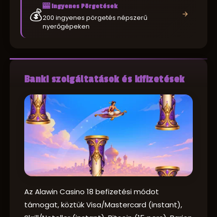
🎰 Ingyenes Pörgetések
💰
200 ingyenes pörgetés népszerű
nyerőgépeken
Banki szolgáltatások és kifizetések
Az Alawin Casino 18 befizetési módot
támogat, köztük Visa/Mastercard (instant),