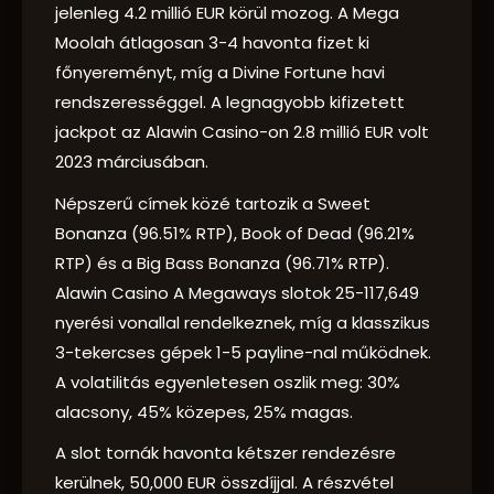
jelenleg 4.2 millió EUR körül mozog. A Mega
Moolah átlagosan 3-4 havonta fizet ki
főnyereményt, míg a Divine Fortune havi
rendszerességgel. A legnagyobb kifizetett
jackpot az Alawin Casino-on 2.8 millió EUR volt
2023 márciusában.
Népszerű címek közé tartozik a Sweet
Bonanza (96.51% RTP), Book of Dead (96.21%
RTP) és a Big Bass Bonanza (96.71% RTP).
Alawin Casino A Megaways slotok 25-117,649
nyerési vonallal rendelkeznek, míg a klasszikus
3-tekercses gépek 1-5 payline-nal működnek.
A volatilitás egyenletesen oszlik meg: 30%
alacsony, 45% közepes, 25% magas.
A slot tornák havonta kétszer rendezésre
kerülnek, 50,000 EUR összdíjjal. A részvétel